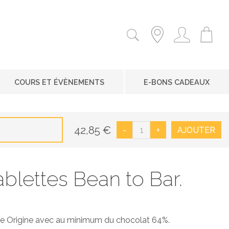
COURS ET ÉVÈNEMENTS
E-BONS CADEAUX
42,85
€
-
+
AJOUTER
blettes Bean to Bar.
re Origine avec au minimum du chocolat 64%.