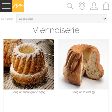
Navigation :
Viennoiserie
Kouglof sucré grand 650g
Kouglof salé 625g