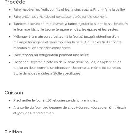
Procédé
Faire macérer les fruits confits et les raisins avec le Rhum (faire la veille).
Faire griller les amandes et concasser après refroidissement.
Tamiser la levure chimique avec la farine, ajouter le sucre, le sel, les œufs,
le fromage blanc, le beurre tempéré en dés, les épices et les zestes.
Mélanger à la main ou au batteur (à la feuille) jusqu’à obtention d’un
mélange homogène et sans mousser la pâte. Ajouter les fruits confits
macérés et les amandes concassées.
Faire reposer au réfrigérateur pendant une heure.
Façonner : séparer la pâte en deux, faire deux boules, les aplatir et les
replier en deux comme un chausson. Je conseille même de cuire ces
Stolle dans des moules à Stolle spécifiques.
Cuisson
Préchauffer le four à 160° et cuire pendant 35 minutes.
A la sortie du four, badigeonner de sirop (50g eau, 50g sucre, 30ml kirsch
et 30ml de Grand Marnier).
Finition