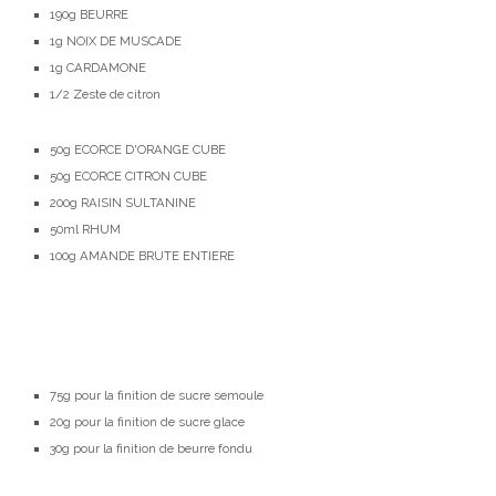
190g
BEURRE
1g
NOIX DE MUSCADE
1g
CARDAMONE
1/2
Zeste de citron
50g
ECORCE D'ORANGE CUBE
50g
ECORCE CITRON CUBE
200g
RAISIN SULTANINE
50ml
RHUM
100g
AMANDE BRUTE ENTIERE
75g pour la finition de s
ucre semoule
20g pour la finition de s
ucre glace
30g pour la finition de b
eurre fondu