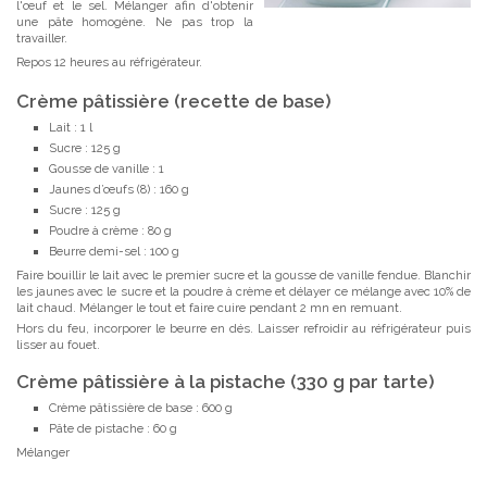
l'œuf et le sel. Mélanger afin d'obtenir
une pâte homogène. Ne pas trop la
travailler.
Repos 12 heures au réfrigérateur.
Crème pâtissière (recette de base)
Lait : 1 l
Sucre : 125 g
Gousse de vanille : 1
Jaunes d’œufs (8) : 160 g
Sucre : 125 g
Poudre à crème : 80 g
Beurre demi-sel : 100 g
Faire bouillir le lait avec le premier sucre et la gousse de vanille fendue. Blanchir
les jaunes avec le sucre et la poudre à crème et délayer ce mélange avec 10% de
lait chaud. Mélanger le tout et faire cuire pendant 2 mn en remuant.
Hors du feu, incorporer le beurre en dés. Laisser refroidir au réfrigérateur puis
lisser au fouet.
Crème pâtissière à la pistache (330 g par tarte)
Crème pâtissière de base : 600 g
Pâte de pistache : 60 g
Mélanger