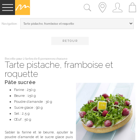
Navigation :
RETOUR
Recette pour 2 tartes de 6 personnes chacune
Tarte pistache, framboise et
roquette
Pâte sucrée
Farine : 250 g
Beurre : 150 g
Poudre d’amande : 30 g
Sucre glace : 90 g
Sel : 2,5 g
Œuf : 50 g
Sabler la farine et le beurre, ajouter la
poudre d’amande et le sucre glace puis