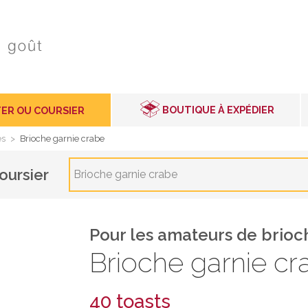
BOUTIQUE À EXPÉDIER
ER OU COURSIER
és
>
Brioche garnie crabe
oursier
Brioche garnie crabe
Pour les amateurs de brioc
Brioche garnie cr
40 toasts