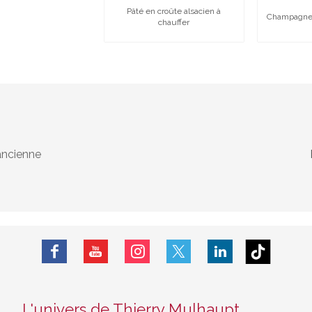
Pâté en croûte alsacien à
Champagne C
chauffer
ancienne
L'univers de Thierry Mulhaupt