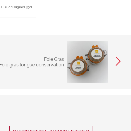
uiller Originel 75cl
Foie Gras
Foie gras longue conservation