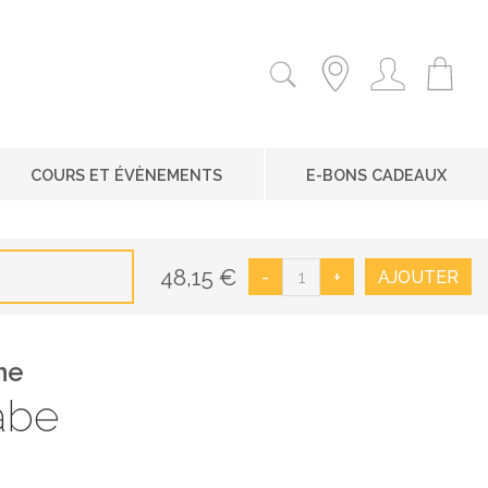
COURS ET ÉVÈNEMENTS
E-BONS CADEAUX
48,15
€
-
+
AJOUTER
he
abe